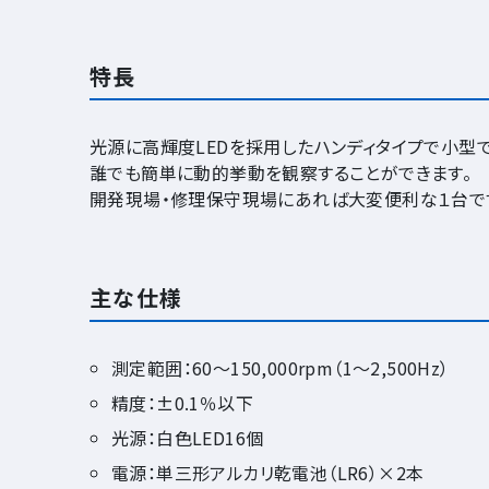
特長
光源に高輝度LEDを採用したハンディタイプで小型
誰でも簡単に動的挙動を観察することができます。
開発現場・修理保守現場にあれば大変便利な１台で
主な仕様
測定範囲：60～150,000rpm（1～2,500Hz）
精度：±0.1％以下
光源：白色LED16個
電源：単三形アルカリ乾電池（LR6）×2本