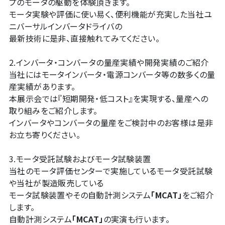
プのモータの駆動を体験頂きます。
モータ実験や評価に使い易く、便利機能が充実した当社ユ
ニバーサルインバータドライバの
最新技術に是非、直接触れてみてください。
2.インバータ・コンバータの量産実績や開発実績のご紹介
当社にはモータインバータ・電源コンバータ等の数多くの量
産実績があります。
本展示会では『短期開発・低コスト』を実現する、量産への
取り組みをご紹介します。
インバータやコンバータの量産をご検討中のお客様は是非
お立ち寄りください。
3.モータ受託試験およびモータ試験装置
当社のモータ評価センターで実施しているモータ受託試験
や当社が製造販売している
モータ試験装置やその自動計測システム
「
MCAT
」
をご紹介
します。
自動計測システム
「
MCAT
」
の実演も行います。